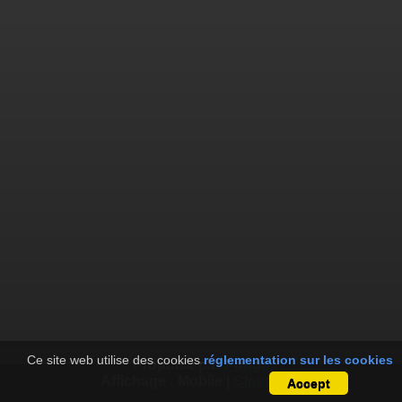
Ce site web utilise des cookies
réglementation sur les cookies
Propulsé par
Piwigo
Affichage :
Mobile
|
Classique
Accept